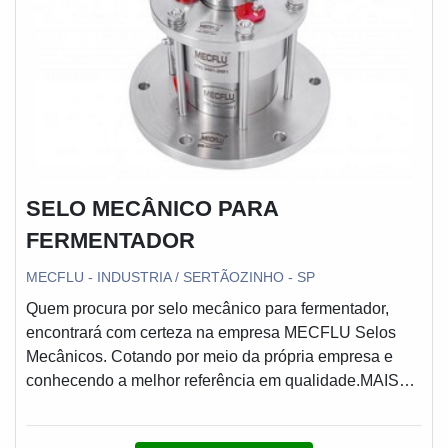
em itens como junta rotativa e recuperação de bomba
com revestimento cerâmico com ótima qualidade e
precisão.Apresentando produtos de alto padrão, a
empresa conta com profissionais especializados e
instalações modernas e em bom estado, conquistando
então a confiança de todos.A MECFLU Selos
Mecânicos é uma empresa que tem feito a diferença no
mercado pela idoneidade em tudo que faz, onde
garantem o sucesso aos parceiros de ponta a ponta.
SELO MECÂNICO PARA
FERMENTADOR
MECFLU - INDUSTRIA / SERTÃOZINHO - SP
Quem procura por selo mecânico para fermentador,
encontrará com certeza na empresa MECFLU Selos
Mecânicos. Cotando por meio da própria empresa e
conhecendo a melhor referência em qualidade.MAIS
SOBRE SELO MECÂNICO PARA FERMENTADORSe
alguém pesquisar selo mecânico para fermentador em