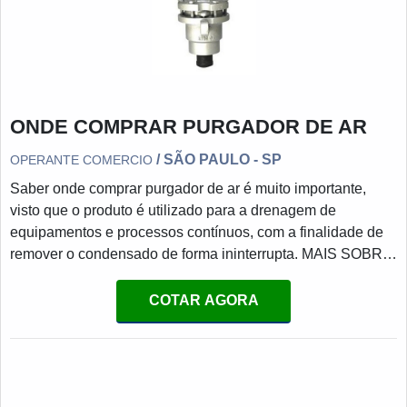
ONDE COMPRAR PURGADOR DE AR
/ SÃO PAULO - SP
OPERANTE COMERCIO
Saber onde comprar purgador de ar é muito importante,
visto que o produto é utilizado para a drenagem de
equipamentos e processos contínuos, com a finalidade de
remover o condensado de forma ininterrupta. MAIS SOBRE
O FUNCIONAMENTO DA PEÇAO purgador funciona por
conta da diferença de densidade entre o vapor e
COTAR AGORA
condensado. E a boia funciona quando o condensado
alcança o purgador - o que fará com que a boia suba,
levantando a válvula de seu assento e, assim, liberando o
condensado.A válvula irá per