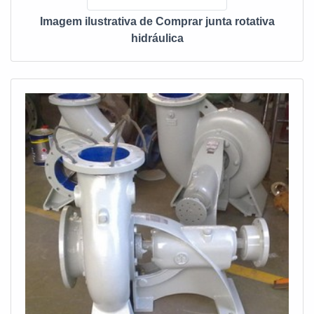
qualidade final para cada cliente.QUALIDADE
Imagem ilustrativa de Comprar junta rotativa
COMPROVADA NO SEGMENTONa MECFLU Selos
hidráulica
Mecânicos é possível encontrar a solução para quem busca
vedações industriais. Líder em qualidade, a empresa
oferece uma variedade de itens como junta rotativa e união
rotativa com ótima qualidade e precisão.Com a organização
é possível tirar as suas dúvidas sobre os serviços do ramo,
além de contar com os melhores profissionais e instalações.
Assim, conquistando a confiança e a satisfação dos
clientes, que são os maiores objetivos da marca.A MECFLU
Selos Mecânicos é uma empresa que tem sido apontada de
forma positiva no mercado pela seriedade e qualidade que
comprova sua essência de trazer o melhor aos clientes no
mercado.