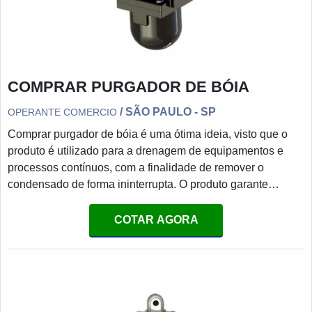
COMPRAR PURGADOR DE BÓIA
/ SÃO PAULO - SP
OPERANTE COMERCIO
Comprar purgador de bóia é uma ótima ideia, visto que o
produto é utilizado para a drenagem de equipamentos e
processos contínuos, com a finalidade de remover o
condensado de forma ininterrupta. O produto garante
diversas aplicações, e pode ser utilizado em diversos
segmentos industriais, sendo estes: Alimentício; Fábricas
COTAR AGORA
de ração; De higiene pessoal e limpeza; Indústria
farmacêutica; Etc.MAIS SOBRE O FUNCIONAMENTO DO
PRODUTOO purgador funciona por conta da diferença de
densidade entre o vapor