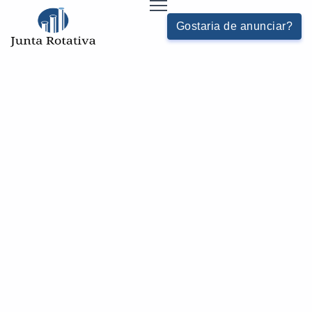
Gostaria de anunciar?
COMPRAR JUNTA ROTATIVA HIDRÁULICA
HOME
JUNTAS-E-PURGADORES - CATEGORIA
Buscas relacionadas:
Reparo de união rotativa para água
Reparo de junta rotativa elétrica
Purgador mecânico para ar comprimido