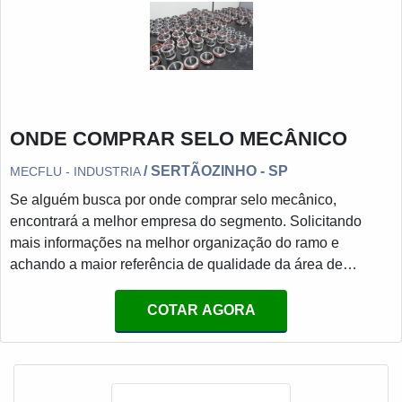
ONDE COMPRAR SELO MECÂNICO
/ SERTÃOZINHO - SP
MECFLU - INDUSTRIA
Se alguém busca por onde comprar selo mecânico,
encontrará a melhor empresa do segmento. Solicitando
mais informações na melhor organização do ramo e
achando a maior referência de qualidade da área de
atuação.Quando o tema é onde comprar selo mecânico,
com a MECFLU Selos Mecânicos o cliente receberá
COTAR AGORA
proteção com comprometimento com o resultado dos
clientes.MAIS SOBRE ONDE COMPRAR SELO
MECÂNICOA MECFLU Selos Mecânicos foca sua
estratégia em criar uma estrutura com escritório de alta