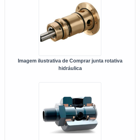
qualidade onde são realizadas as atividades e
sustentabilidade e tecnologia de seus produtos e serviços,
tudo para garantir onde comprar selo mecânico com
assertividade.Há muitas maneiras eficientes de uma
empresa demonstrar competência, excelência e destaque
em sua área de atuação. A MECFLU Selos Mecânicos se
mostra referência por ter: Soluções eficazes para vedações
dinâmicas; Centro de engenharia e assistência técnica para
Imagem ilustrativa de Comprar junta rotativa
o cliente; Sustentabilidade e tecnologia de seus produtos e
hidráulica
serviços; Escritório de alta qualidade onde são realizadas
as atividades.Sem perder o foco em onde comprar selo
mecânico, deve-se descartar empresas que não tenham
produtos e serviços com ótima qualidade e proteção, pontos
importantes que ficam de fora no planejamento de
empresas que visam apenas o lucro, deixando a desejar
nos outros fatores.É por esta razão que a MECFLU Selos
Mecânicos é uma empresa altamente qualificada quando se
trata de empresas do segmento de vedações industriais. O
foco é oferecer tudo que há de mais atual para garantir a