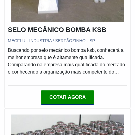
SELO MECÂNICO BOMBA KSB
MECFLU - INDUSTRIA / SERTÃOZINHO - SP
Buscando por selo mecânico bomba ksb, conhecerá a
melhor empresa que é altamente qualificada.
Comparando na empresa mais qualificada do mercado
e conhecendo a organização mais competente do
ramo.Quando a procura é por selo mecânico bomba
ksb, com a MECFLU Selos Mecânicos alcançará
excelente custo-benefício com referência nacional em
COTAR AGORA
selos mecânicos.DIFERENCIAIS IMPORTANTES DE
SELO MECÂNICO BOMBA KSBA MECFLU Selos
Mecânicos objetiva seus recursos em oferecer aos
parceiros uma estrutura com escritório de alta
qualidade onde são realizadas as atividades e