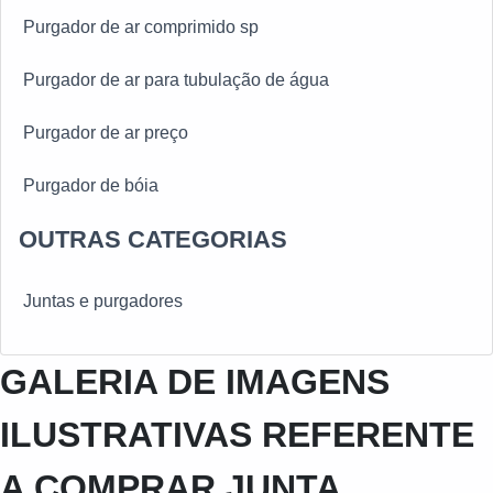
Purgador de ar comprimido sp
Purgador de ar para tubulação de água
Purgador de ar preço
Purgador de bóia
OUTRAS CATEGORIAS
Purgador de bóia para ar comprimido
Purgador de bóia para vapor
Juntas e purgadores
Purgador de bóia sp
GALERIA DE IMAGENS
Purgador de vapor em sp
ILUSTRATIVAS REFERENTE
Purgador de vapor valor
A COMPRAR JUNTA