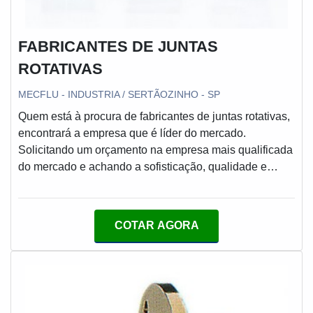
FABRICANTES DE JUNTAS
ROTATIVAS
MECFLU - INDUSTRIA / SERTÃOZINHO - SP
Quem está à procura de fabricantes de juntas rotativas,
encontrará a empresa que é líder do mercado.
Solicitando um orçamento na empresa mais qualificada
do mercado e achando a sofisticação, qualidade e
preço justo em um só lugar.Quando a busca é por
fabricantes de juntas rotativas, com a melhor mão de
obra da MECFLU Selos Mecânicos alcançará
COTAR AGORA
excelente custo-benefício com soluções eficazes para
vedações dinâmicas.MAIS SOBRE FABRICANTES DE
JUNTAS ROTATIVASA MECFLU Selos Mecânicos
centraliza sua energia em criar aos parceiros uma
estrutura com escritório de alta qualidade onde são