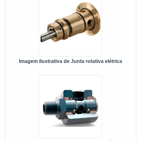
são realizadas as atividades e sustentabilidade e
tecnologia de seus produtos e serviços, tudo para oferecer
junta rotativa com precisão.Há muitas maneiras eficientes
de uma empresa demonstrar competência, excelência e
destaque em sua área de atuação. A MECFLU Selos
Mecânicos se mostra referência por ter: Soluções eficazes
para vedações dinâmicas; Centro de engenharia e
assistência técnica para o cliente; Sustentabilidade e
Imagem ilustrativa de Junta rotativa elétrica
tecnologia de seus produtos e serviços; Escritório de alta
qualidade onde são realizadas as atividades.Sem trocar o
foco sobre junta rotativa, na essência da empresa, a mesma
deve prezar pelos produtos e serviços com ótima qualidade
e assertividade, pontos importantes que ficam de fora no
planejamento de empresas que visam apenas o lucro,
deixando a desejar nos outros fatores.Tudo isso que já foi
explorado é a razão pela qual a MECFLU Selos Mecânicos
é uma empresa altamente qualificada no segmento de
vedações industriais. A empresa busca o que existe de
melhor do mercado para garantir o sucesso dos