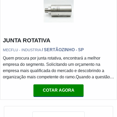
JUNTA ROTATIVA
/ SERTÃOZINHO - SP
MECFLU - INDUSTRIA
Quem procura por junta rotativa, encontrará a melhor
empresa do segmento. Solicitando um orçamento na
empresa mais qualificada do mercado e descobrindo a
organização mais competente do ramo.Quando a questão é
junta rotativa, com os colaboradores da MECFLU Selos
Mecânicos o cliente encontrará ótima qualidade com
COTAR AGORA
referência nacional em selos mecânicos.ALGUNS
DETALHES SOBRE JUNTA ROTATIVAA MECFLU Selos
Mecânicos canaliza sua energia em proporcionar aos
clientes uma estrutura com escritório de alta qualidade onde