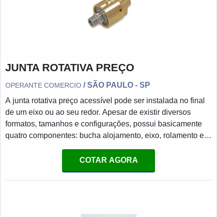
JUNTA ROTATIVA PREÇO
/ SÃO PAULO - SP
OPERANTE COMERCIO
A junta rotativa preço acessível pode ser instalada no final
de um eixo ou ao seu redor. Apesar de existir diversos
formatos, tamanhos e configurações, possui basicamente
quatro componentes: bucha alojamento, eixo, rolamento e
vedação. Esta última é a mais importante, pois impedirá o
vazamento do meio durante a operação.MAIS SOBRE A
COTAR AGORA
FINALIDADE DO PRODUTOSe trata de uma peça com
sistema de vedação adequado que fornece um selo
mecânico entre uma peça fixa, a exemplo de um tubo de
alimentação estac