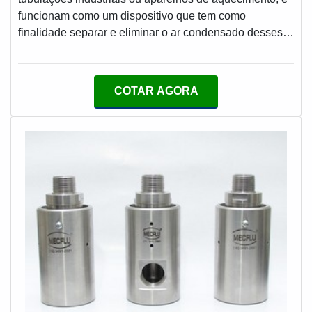
tudo que há de mais atual para garantir a qualidade
funcionam como um dispositivo que tem como
final para cada cliente.QUALIDADE COMPROVADA
finalidade separar e eliminar o ar condensado desses
NO SEGMENTONa MECFLU Selos Mecânicos é
equipamentos sem que o vapor saia.MAIS
possível encontrar a solução para quem busca
INFORMAÇÕES SOBRE O PRODUTOProjetos ruins e
vedações industriais. Líder em qualidade, a empresa
falhas nos componentes significam que mais vapor é
COTAR AGORA
oferece uma variedade de itens como junta rotativa e
condensado de volta para a água. Gerando assim um
união rotativa com ótima qualidade e precisão.Com a
desperdício caro de energia de calor. Justamente por
organização é possível tirar as suas dúvidas sobre os
conta disso, o objetivo destas peças são a perda
serviços do ramo, além de contar com os melhores
mínima de vapor,
profissionais e instalações. Assim, conquistando a
confiança e a satisfação dos clientes, que são os
maiores objetivos da marca.A MECFLU Selos
Mecânicos é uma empresa que tem sido apontada de
forma positiva no mercado pela seriedade e qualidade
que comprova sua essência de trazer o melhor aos
clientes no mercado.