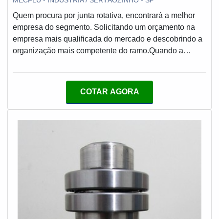
Quem procura por junta rotativa, encontrará a melhor
empresa do segmento. Solicitando um orçamento na
empresa mais qualificada do mercado e descobrindo a
organização mais competente do ramo.Quando a
questão é junta rotativa, com os colaboradores da
MECFLU Selos Mecânicos o cliente encontrará ótima
qualidade com referência nacional em selos
COTAR AGORA
mecânicos.ALGUNS DETALHES SOBRE JUNTA
ROTATIVAA MECFLU Selos Mecânicos canaliza sua
energia em proporcionar aos clientes uma estrutura
com escritório de alta qualidade onde são realizadas as
atividades e sustentabilidade e tecnologia de seus
produtos e serviços, tudo para oferecer junta rotativa
com precisão.Há muitas maneiras eficientes de uma
empresa demonstrar competência, excelência e
destaque em sua área de atuação. A MECFLU Selos
Mecânicos se mostra referência por ter: Soluções
eficazes para vedações dinâmicas; Centro de