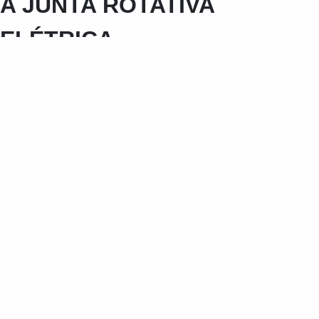
A JUNTA ROTATIVA
Purgador eletrônico preço
ELÉTRICA
Purgador magnético para ar comprimido
Purgador mecânico para ar comprimido
Purgador para compressor preço
Purgador para vapor preço
Purgador pneumático
Purgador pneumático industrial
Purgador termodinâmico em sp
Purgador termodinâmico para ar comprimido