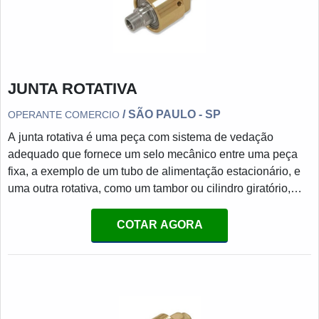
JUNTA ROTATIVA
/ SÃO PAULO - SP
OPERANTE COMERCIO
A junta rotativa é uma peça com sistema de vedação
adequado que fornece um selo mecânico entre uma peça
fixa, a exemplo de um tubo de alimentação estacionário, e
uma outra rotativa, como um tambor ou cilindro giratório,
permitindo a transferência de: Água; Vapor; Ar; Óleo; Fluido
hidráulico; Resfriador; Outros meios.MAIS DETALHES
COTAR AGORA
SOBRE O PRODUTOResumindo, o produto possibilita que
o meio entre ou saia durante a rotação dos dispositivos.
Tais peças suportam pressões variadas de até 280 bar e
temp