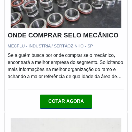
atuação, garantem a melhor experiência para os
clientes com qualidade.
ONDE COMPRAR SELO MECÂNICO
MECFLU - INDUSTRIA / SERTÃOZINHO - SP
Se alguém busca por onde comprar selo mecânico,
encontrará a melhor empresa do segmento. Solicitando
mais informações na melhor organização do ramo e
achando a maior referência de qualidade da área de
atuação.Quando o tema é onde comprar selo mecânico,
com a MECFLU Selos Mecânicos o cliente receberá
proteção com comprometimento com o resultado dos
COTAR AGORA
clientes.MAIS SOBRE ONDE COMPRAR SELO
MECÂNICOA MECFLU Selos Mecânicos foca sua
estratégia em criar uma estrutura com escritório de alta
qualidade onde são realizadas as atividades e