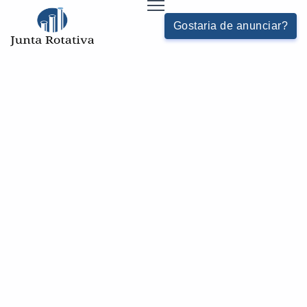
Gostaria de anunciar?
JUNTA ROTATIVA ELÉTRICA
HOME
JUNTAS-E-PURGADORES - CATEGORIA
Buscas relacionadas:
União rotativa para água
Purgador termodinâmico em sp
Purgador de água para ar comprimido