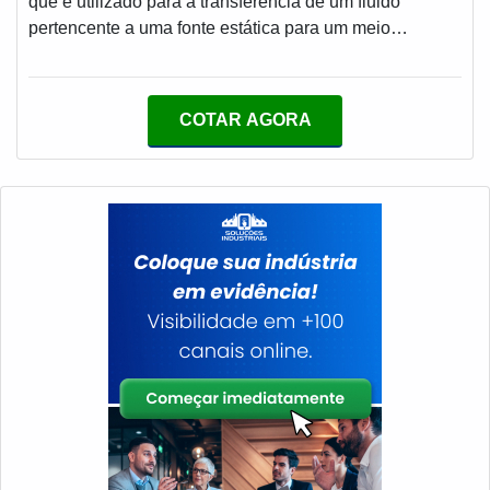
que é utilizado para a transferência de um fluido
melhor opção para o cliente final.QUALIDADE
pertencente a uma fonte estática para um meio
COMPROVADA NO SEGMENTOSomente na
dinâmico. MAIS DETALHES RELEVANTES SOBRE O
MECFLU Selos Mecânicos é possível encontrar a
PRODUTOEsta peça, quando provida de um sistema
solução para quem busca vedações industriais. A
de vedação adequado, e colocada no eixo perfurado no
COTAR AGORA
empresa oferece opções como selo mecânico bomba
centro de um dos lados dos cilindros secadores,
ksb e união rotativa com ótima qualidade e precisão.A
permite durante a rotação dos mesmos, a entrada do
empresa também conta com um atendimento
vapor e saída do condensado.A união rotativa fornece
qualificado, através de funcionários especializados e
um sel
cuidadosos, que entendem a necessidade de cada
cliente. Também foram investidos valores consideráveis
em instalações de qualidade, aumentando a eficiência
da marca.A MECFLU Selos Mecânicos é uma empresa
que tem se destacado da concorrência pela seriedade
e qualidade que garantem uma entrega de excelência
de ponta a ponta.