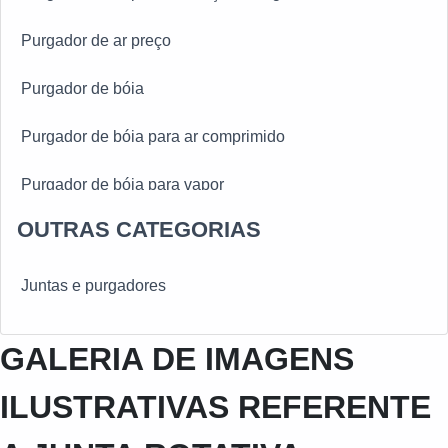
Purgador de ar preço
Purgador de bóia
Purgador de bóia para ar comprimido
Purgador de bóia para vapor
OUTRAS CATEGORIAS
Purgador de bóia sp
Purgador de vapor em sp
Juntas e purgadores
Purgador de vapor valor
GALERIA DE IMAGENS
Purgador eletrônico para ar comprimido
ILUSTRATIVAS REFERENTE
Purgador eletrônico para ar comprimido sp