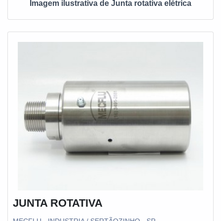
Imagem ilustrativa de Junta rotativa elétrica
clientes.QUALIDADE COMPROVADA NO
SEGMENTOSomente na MECFLU Selos Mecânicos tem o
que há de melhor no mercado de vedações industriais. Com
foco na experiência dos clientes, oferece itens variados
como selo mecânico bomba ksb e recuperação de bomba
com revestimento cerâmico com ótima qualidade e
excelente custo-benefício.Com a organização é possível
tirar as suas dúvidas sobre os serviços do ramo, além de
contar com os melhores profissionais e instalações. Assim,
conquistando a confiança e a satisfação dos clientes, que
são os maiores objetivos da marca.A MECFLU Selos
Mecânicos é uma empresa que tem sido apontada de forma
positiva no segmento pela idoneidade em tudo que faz,
onde garantem o sucesso aos parceiros de ponta a ponta.
JUNTA ROTATIVA
MECFLU - INDUSTRIA / SERTÃOZINHO - SP