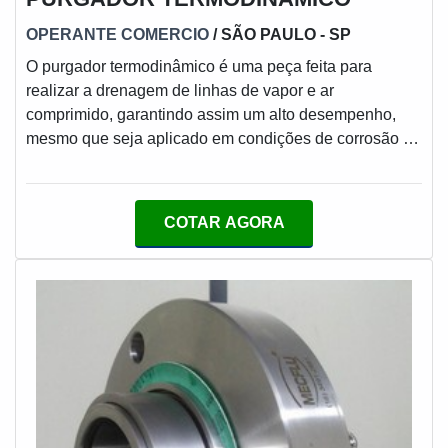
OPERANTE COMERCIO
/ SÃO PAULO - SP
O purgador termodinâmico é uma peça feita para
realizar a drenagem de linhas de vapor e ar
comprimido, garantindo assim um alto desempenho,
mesmo que seja aplicado em condições de corrosão e
erosão, dentre suas vantagens de uso se destacam o
fato de suportar o superaquecimento, golpes de aríete,
e vibração. O produto é extremamente simples,
COTAR AGORA
composto de três partes: Corpo; Tampa; Disco.O
PRODUTO GARANTE ALTA RESISTÊNCIASendo o
disco a sua única parte móvel, o assento do disco na
sede funciona por