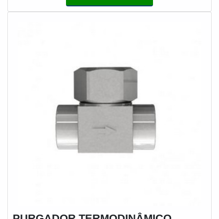
ISO 9001 e opções de personalização, asseguramos o
selo ideal para cada aplicação.
PURGADOR TERMODINÂMICO