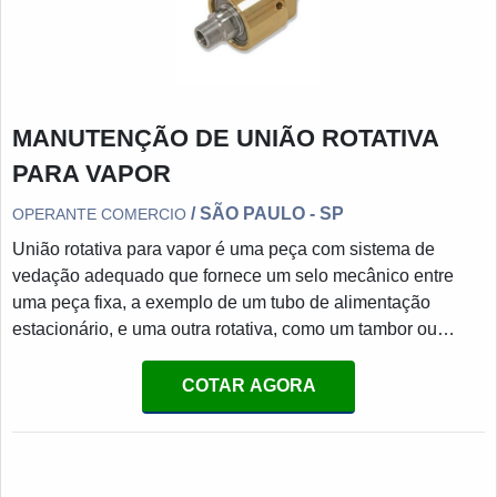
MANUTENÇÃO DE UNIÃO ROTATIVA
PARA VAPOR
/ SÃO PAULO - SP
OPERANTE COMERCIO
União rotativa para vapor é uma peça com sistema de
vedação adequado que fornece um selo mecânico entre
uma peça fixa, a exemplo de um tubo de alimentação
estacionário, e uma outra rotativa, como um tambor ou
cilindro giratório, permitindo a transferência do vapor, ou
seja, possibilitando que o meio entre ou saia durante a
COTAR AGORA
rotação dos dispositivos.MAIS DETALHES SOBRE O
PRODUTOPara um bom funcionamento da peça, é preciso
inverstir na manutenção de união rotativa para vapor
periodicamente. Assim,