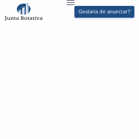
Gostaria de anunciar?
MANUTENÇÃO DE UNIÃO ROTATIVA PARA VAPOR
HOME
JUNTAS-E-PURGADORES - CATEGORIA
Buscas relacionadas:
Purgador eletrônico preço
Purgador de bóia
Purgadores industriais