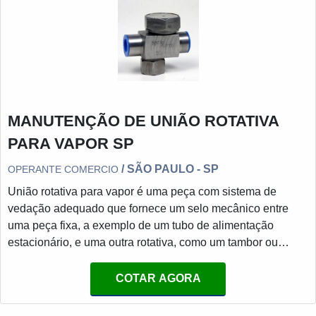
MANUTENÇÃO DE UNIÃO ROTATIVA
PARA VAPOR SP
/ SÃO PAULO - SP
OPERANTE COMERCIO
União rotativa para vapor é uma peça com sistema de
vedação adequado que fornece um selo mecânico entre
uma peça fixa, a exemplo de um tubo de alimentação
estacionário, e uma outra rotativa, como um tambor ou
cilindro giratório, permitindo a transferência do vapor, ou
seja, possibilitando que o meio entre ou saia durante a
COTAR AGORA
rotação dos dispositivos.MAIS SOBRE A IMPORTÂNCIA
DO CONSERTOPara um produto de qualidade, é preciso,