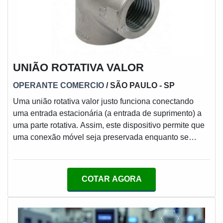
UNIÃO ROTATIVA VALOR
OPERANTE COMERCIO
/ SÃO PAULO - SP
Uma união rotativa valor justo funciona conectando
uma entrada estacionária (a entrada de suprimento) a
uma parte rotativa. Assim, este dispositivo permite que
uma conexão móvel seja preservada enquanto se
realiza o fluxo do fluido necessário para a aplicação,
seja ele líquido ou gasoso.MAIS DETALHES
RELEVANTES SOBRE O PRODUTOAs guias para
COTAR AGORA
união rotativa são componentes de extrema importância
para essa peça. Sendo assim, no momento da compra
é essencial ter em mente que as uniões rotativas são p