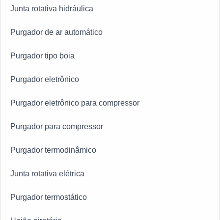
Junta rotativa hidráulica
construídas por focar suas ações no resultado final,
tendo escritório de alta qualidade onde são realizadas
Purgador de ar automático
as atividades e equipamentos de última geração. Tudo
isso, unido a um time de equipe multidisciplinar de
Purgador tipo boia
consultores associados e equipe de alta qualidade,
fecham todo o ciclo de entrega com excelência para
Purgador eletrônico
toda a carteira de clientes.
Purgador eletrônico para compressor
Purgador para compressor
Purgador termodinâmico
Junta rotativa elétrica
Purgador termostático