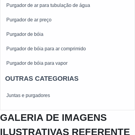
Purgador de ar para tubulação de água
Purgador de ar preço
Purgador de bóia
Purgador de bóia para ar comprimido
Purgador de bóia para vapor
OUTRAS CATEGORIAS
Purgador de bóia sp
Purgador de vapor em sp
Juntas e purgadores
Purgador de vapor valor
GALERIA DE IMAGENS
Purgador eletrônico para ar comprimido
ILUSTRATIVAS REFERENTE