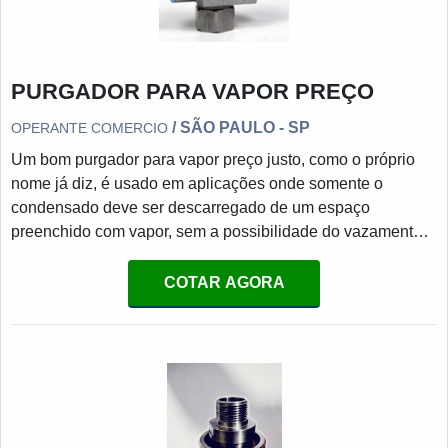
PURGADOR PARA VAPOR PREÇO
/ SÃO PAULO - SP
OPERANTE COMERCIO
Um bom purgador para vapor preço justo, como o próprio
nome já diz, é usado em aplicações onde somente o
condensado deve ser descarregado de um espaço
preenchido com vapor, sem a possibilidade do vazamento
do vapor.MAIS INFORMAÇÕES SOBRE O PRODUTOO
vapor é um gás formado quando a água está em
COTAR AGORA
temperaturas altas e sob altas pressões. E, quando fornece
seu calor latente, o vapor se torna condensado. Em outras
palavras, o condensado não tem a capacidade de fazer o
trabalho que o vapor faz. E é por