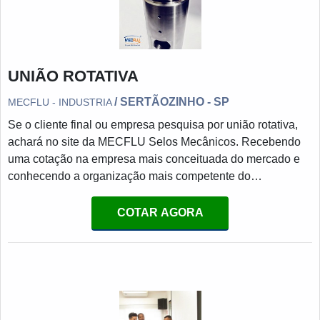
UNIÃO ROTATIVA
/ SERTÃOZINHO - SP
MECFLU - INDUSTRIA
Se o cliente final ou empresa pesquisa por união rotativa,
achará no site da MECFLU Selos Mecânicos. Recebendo
uma cotação na empresa mais conceituada do mercado e
conhecendo a organização mais competente do
ramo.Quando o quesito é união rotativa, com a MECFLU
Selos Mecânicos irá encontrar ótima qualidade com centro
COTAR AGORA
de engenharia e assistência técnica para o cliente.MAIS
DETALHES SOBRE UNIÃO ROTATIVAA MECFLU Selos
Mecânicos foca seus esforços em proporcionar uma
estrutura com escritório de alta qualidade onde são
realizadas as atividades e equipamentos de última geração,
tudo para se certificar que se tenha união rotativa com ótima