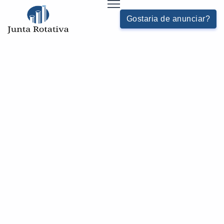
Gostaria de anunciar?
PURGADOR PARA VAPOR PREÇO
HOME
JUNTAS-E-PURGADORES - CATEGORIA
Buscas relacionadas:
Purgador magnético para ar comprimido
Purgador de ar automático sp
Preço da união rotativa para vapor