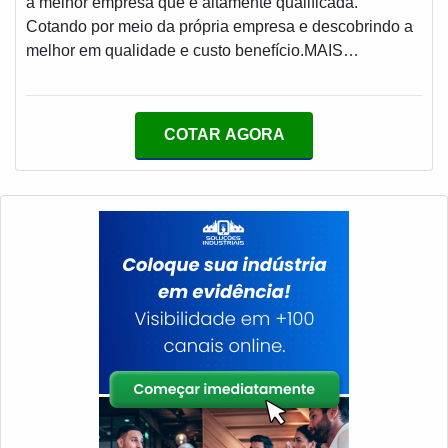
a melhor empresa que é altamente qualificada.
Cotando por meio da própria empresa e descobrindo a
melhor em qualidade e custo benefício.MAIS
INFORMAÇÕES SOBRE REPARO UNIÃO
ROTATIVAQuem quer encontrar reparo união rotativa
em uma empresa altamente qualificada, descobre o site
COTAR AGORA
da MECFLU Selos Mecânicos. Atuando com selo
mecânico bomba ksb e selo mecânico tungstênio,
garantindo o que há de melhor na atualidade.Não
obstante, quando falamos em reparo união rotativa,
deve-se descartar empresas que não tenham produtos
e serviços com ótima qualidade e assertividade,
detalhes primordiais que são deixados de lado por
muitas empresas que não focam na fidelização do
cliente.É importante lembrar que o serviço deve sempre
ser prestado por empresas especializadas no
segmento. Esse tipo de cuidado ajuda a garantir a
qualidade e assertividade do serviço, além de evitar
prejuízos com imprevistos e execuções mal elaboradas.