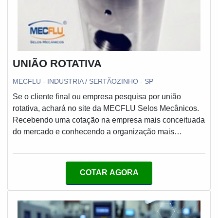
UNIÃO ROTATIVA
MECFLU - INDUSTRIA / SERTÃOZINHO - SP
Se o cliente final ou empresa pesquisa por união
rotativa, achará no site da MECFLU Selos Mecânicos.
Recebendo uma cotação na empresa mais conceituada
do mercado e conhecendo a organização mais
competente do ramo.Quando o quesito é união rotativa,
com a MECFLU Selos Mecânicos irá encontrar ótima
qualidade com centro de engenharia e assistência
COTAR AGORA
técnica para o cliente.MAIS DETALHES SOBRE
UNIÃO ROTATIVAA MECFLU Selos Mecânicos foca
seus esforços em proporcionar uma estrutura com
escritório de alta qualidade onde são realizadas as