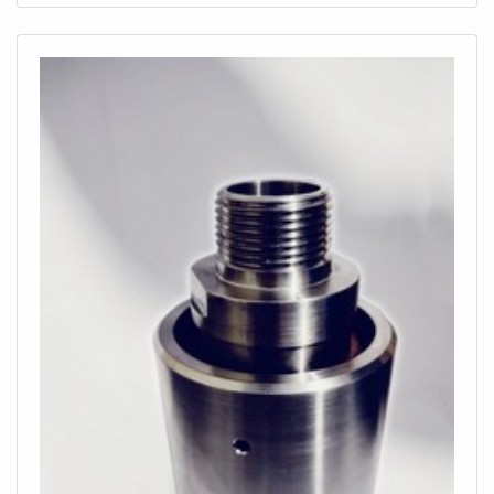
SEGMENTOSomente na MECFLU Selos Mecânicos tem o
que há de melhor no ramo de treinamento selo mecânico.
Com foco na experiência dos clientes, oferece itens
variados como junta rotativa e selo mecânico tungstênio.É
conhecida por ser uma empresa comprometida com seus
serviços e uma empresa altamente qualificada, padrões
possíveis por contar com escritório de alta qualidade onde
são realizadas as atividades e estrutura suficiente para
atender todas as demandas. Tudo isso, unido a um time de
equipe multidisciplinar de consultores associados e equipe
de alta qualidade, garantem uma entrega de excelência de
ponta a ponta.