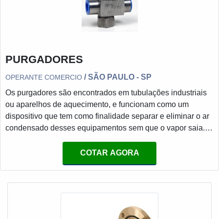
PURGADORES
/ SÃO PAULO - SP
OPERANTE COMERCIO
Os purgadores são encontrados em tubulações industriais
ou aparelhos de aquecimento, e funcionam como um
dispositivo que tem como finalidade separar e eliminar o ar
condensado desses equipamentos sem que o vapor saia.O
PRODUTO OFERECE UMA SÉRIE DE
MODELOSProjetos ruins e falhas nos componentes
COTAR AGORA
significam que mais vapor é condensado de volta para a
água. Gerando assim um desperdício caro de energia de
calor. Justamente por conta disso, o objetivo destas peças
são a perda mínima de vapor, máxima t