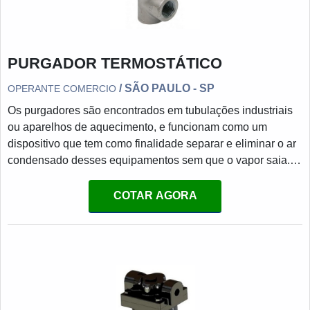
PURGADOR TERMOSTÁTICO
/ SÃO PAULO - SP
OPERANTE COMERCIO
Os purgadores são encontrados em tubulações industriais
ou aparelhos de aquecimento, e funcionam como um
dispositivo que tem como finalidade separar e eliminar o ar
condensado desses equipamentos sem que o vapor saia.
Sendo assim, eles devem ser capazes de oferecer: Melhor
produtividade; Conservação de energia; Vida útil longa;
COTAR AGORA
Fácil manutenção.MAIS DETALHES SOBRE O
PRODUTOO princípio operacional do purgador termostático
é utilizar a diferença de temperatura entre vapor e
condensado. Os purgad