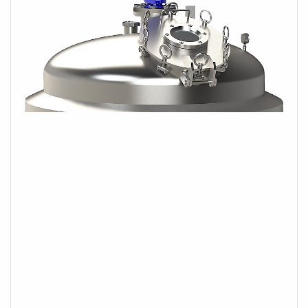
importante lembrar que o serviço deve sempre ser
prestado por empresas especializadas no segmento.
Esse tipo de cuidado ajuda a garantir a qualidade e
assertividade do serviço, além de evitar prejuízos com
imprevistos e execuções mal elaboradas. Assim, é
possível poupar gastos desnecessários.Existem
diversos motivos para a MECFLU Selos Mecânicos ter
se tornado destaque quando pensamos em uma
empresa que entrega confiança e serviços de
qualidade. Alguns desses motivos são: Equipe
multidisciplinar de consultores associados;
Profissionais com vasta experiência na área de
atuação; Equipe de alta qualidade; Escritório de alta
qualidade onde são realizadas as atividades; Amplo
catálogo de produtos e serviços disponíveis;
Equipamentos de última geração. REFERÊNCIA DE
QUALIDADE NO SEGMENTOSomente na MECFLU
Selos Mecânicos existem as melhores condições para
quem deseja achar o que precisa para recuperar selo