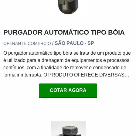
PURGADOR AUTOMÁTICO TIPO BÓIA
/ SÃO PAULO - SP
OPERANTE COMERCIO
O purgador automático tipo bóia se trata de um produto que
é utilizado para a drenagem de equipamentos e processos
contínuos, com a finalidade de remover o condensado de
forma ininterrupta. O PRODUTO OFERECE DIVERSAS
VANTAGENSO purgador funciona por conta da diferença
de densidade entre o vapor e condensado. E a boia
COTAR AGORA
funciona quando o condensado alcança o purgador - o que
fará com que a boia suba, levantando a válvula de seu
assento e, assim, liberando o condensado.A válvula irá
permanecer inund