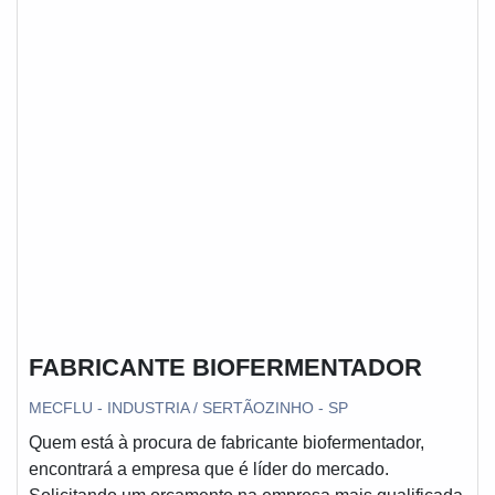
mecânico. A empresa oferece opções como selo
mecânico bomba ksb e selo mecânico tungstênio.Tem
rótulo de uma empresa comprometida com seus
serviços e uma empresa altamente qualificada,
qualificações construídas por focar suas ações no
resultado final, tendo escritório de alta qualidade onde
são realizadas as atividades e equipamentos de última
geração. Todos esses fatores, agregados a uma equipe
multidisciplinar de consultores associados e
profissionais com vasta experiência na área de
atuação, fecham todo o ciclo de entrega com
excelência para toda a carteira de clientes.
FABRICANTE BIOFERMENTADOR
MECFLU - INDUSTRIA / SERTÃOZINHO - SP
Quem está à procura de fabricante biofermentador,
encontrará a empresa que é líder do mercado.