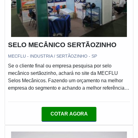
SELO MECÂNICO SERTÃOZINHO
MECFLU - INDUSTRIA / SERTÃOZINHO - SP
Se o cliente final ou empresa pesquisa por selo
mecânico sertãozinho, achará no site da MECFLU
Selos Mecânicos. Fazendo um orçamento na melhor
empresa do segmento e achando a melhor referência
em qualidade.MAIS INFORMAÇÕES SOBRE SELO
MECÂNICO SERTÃOZINHOSe alguém busca por selo
mecânico sertãozinho em uma empresa comprometida
COTAR AGORA
com seus serviços, acha o site da MECFLU Selos
Mecânicos. A empresa tem em seu escopo
recuperação biorreator e união rotativa, garantindo a