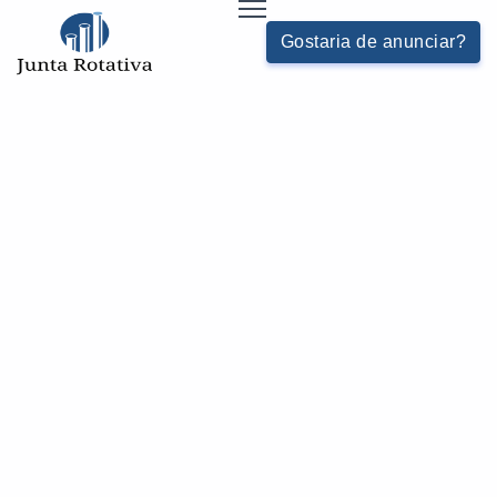
Gostaria de anunciar?
PURGADOR TERMOSTÁTICO PREÇO
HOME
JUNTAS-E-PURGADORES - CATEGORIA
Buscas relacionadas:
Purgador para compressor preço
Purgador de ar automático sp
Purgador termodinâmico