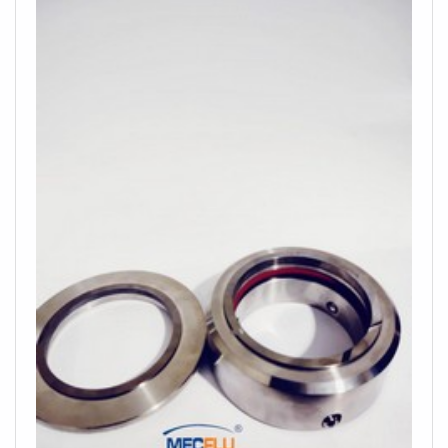
satisfação da venda à entrega final, com foco total na
qualidade.Ainda tratando-se de selo mecânico
sertãozinho, sempre deve-se buscar uma empresa que
tenha produtos e serviços com ótima qualidade e
proteção, detalhes primordiais que são deixados de
lado por muitas empresas que não focam na fidelização
do cliente.É importante lembrar que o produto deve
sempre ser adquirido com empresas especializadas no
segmento. Esse tipo de cuidado ajuda a garantir a
qualidade e durabilidade dos materiais, além de evitar
prejuízos com substituições frequentes de produtos que
não cumprem com suas funções adequadamente.
Assim, é possível poupar gastos
desnecessários.Existem diversos motivos para a
MECFLU Selos Mecânicos ter se tornado destaque
quando pensamos em uma empresa que entrega
confiança e serviços de qualidade. Alguns desses
motivos são: Equipe multidisciplinar de consultores
associados; Profissionais com vasta experiência na