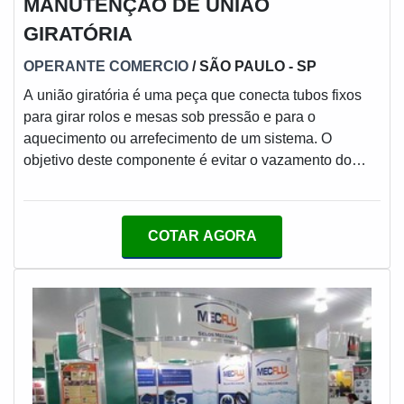
MANUTENÇÃO DE UNIÃO
GIRATÓRIA
OPERANTE COMERCIO
/ SÃO PAULO - SP
A união giratória é uma peça que conecta tubos fixos
para girar rolos e mesas sob pressão e para o
aquecimento ou arrefecimento de um sistema. O
objetivo deste componente é evitar o vazamento do
meio enquanto ela está em operação.MAIS SOBRE A
NECESSIDADE DO SERVIÇOEste produto garante
resistência e segurança, porém, como qualquer peça, é
COTAR AGORA
necessário uma manutenção de união giratória,
periodicamente. A realização de uma inspeção pode
representar uma redução de custos para a operação,
sendo uma imp