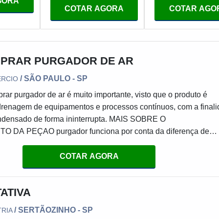
GORA
COTAR AGORA
COTAR AGO
PRAR PURGADOR DE AR
/ SÃO PAULO - SP
ERCIO
ar purgador de ar é muito importante, visto que o produto é
 drenagem de equipamentos e processos contínuos, com a final
ndensado de forma ininterrupta. MAIS SOBRE O
DA PEÇAO purgador funciona por conta da diferença de
 o vapor e condensado. E a boia funciona quando o condensad
or - o que fará com que a boia suba, levantando a válvula de s
COTAR AGORA
, liberando o condensado.A válvula irá per
ATIVA
/ SERTÃOZINHO - SP
TRIA