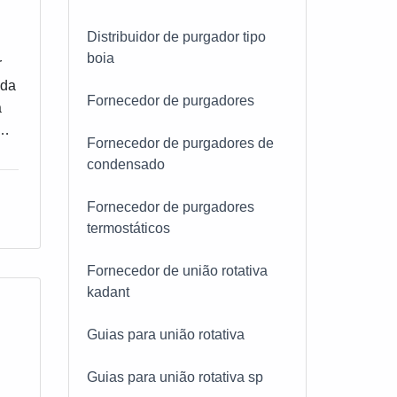
utura
pe
Distribuidor de purgador tipo
m uma
boia
r
ada
Fornecedor de purgadores
a
Fornecedor de purgadores de
condensado
ra
Fornecedor de purgadores
termostáticos
Fornecedor de união rotativa
kadant
a
Guias para união rotativa
-se
Guias para união rotativa sp