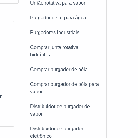
União rotativa para vapor
lizar
FLU
Purgador de ar para água
viço
o
Purgadores industriais
 de
ão
nados
Comprar junta rotativa
ar
 se
hidráulica
icos
ança
Comprar purgador de bóia
o;
Comprar purgador de bóia para
vapor
de
r
Distribuidor de purgador de
o
vapor
nta
etida
Distribuidor de purgador
eletrônico