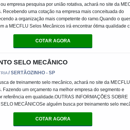
al ou empresa pesquisa por união rotativa, achará no site da M
. Recebendo uma cotação na empresa mais conceituada do
cendo a organização mais competente do ramo.Quando o ques
 com a MECFLU Selos Mecânicos irá encontrar ótima qualidade 
haria e assistência técnica para o cliente.MAIS DETALHES S
A MECFLU Selos Mecânicos foca seus esforços em proporci
COTAR AGORA
m escritório de alta qualidade onde são realizadas as atividade
última geração, tudo para se certificar que se tenha união rotat
NTO SELO MECÂNICO
dade.Há muitas maneiras eficientes de uma empresa demonstra
celência e destaque em sua área de atuação. A MECFLU Selo
/ SERTÃOZINHO - SP
TRIA
tra referência por ter: Soluções eficazes para vedações dinâm
sca de treinamento selo mecânico, achará no site da MECFL
aria e assistência técnica para o cliente; Sustentabilidade e
. Fazendo um orçamento na melhor empresa do segmento e
us produtos e serviços; Escritório de alta qualidade onde são
hor referência em qualidade.OUTRAS INFORMAÇÕES SOBRE
ividades.Não obstante, quando falamos em união rotativa, mais
ELO MECÂNICOSe alguém busca por treinamento selo mecâ
 lucratividade, deve oferecer produtos e serviços que tenham ó
comprometida com seus serviços, acha o site da MECFLU Se
lente custo-benefício, características simples, mas que mostra
resa tem em seu escopo recuperação biorreator e união rotati
COTAR AGORA
da empresa com seus clientes.Isso tudo é a razão pela qual a
isfação da venda à entrega final, com foco total na qualidade.S
ecânicos é uma empresa inovadora quando falamos do segm