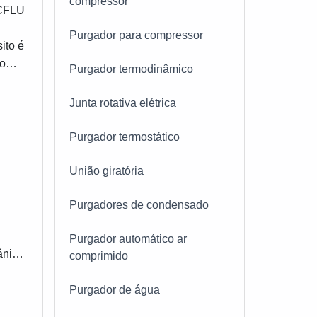
compressor
ECFLU
Purgador para compressor
ito é
com
Purgador termodinâmico
OBRE
onar
Junta rotativa elétrica
s e
iva
Purgador termostático
r
s
União giratória
icas;
U
Purgadores de condensado
Purgador automático ar
 do
nico
comprimido
tima
los
m o
va,
Purgador de água
em
ento