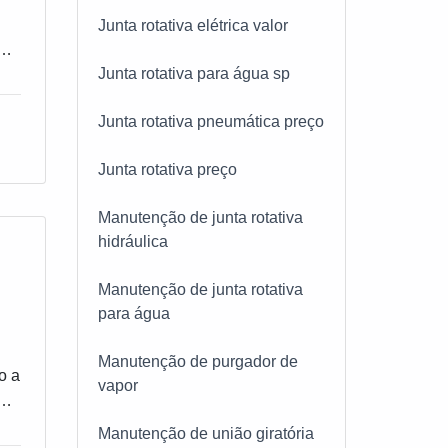
Junta rotativa elétrica valor
as
ue
Junta rotativa para água sp
U
e
 de
Junta rotativa pneumática preço
pre
ga
Junta rotativa preço
ue
 e
Manutenção de junta rotativa
hidráulica
dem
 a
Manutenção de junta rotativa
is
para água
Manutenção de purgador de
o a
vapor
co
Manutenção de união giratória