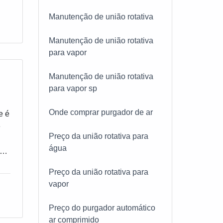
 de
s;
Manutenção de união rotativa
 na
Manutenção de união rotativa
para vapor
s
s
Manutenção de união rotativa
s
para vapor sp
Onde comprar purgador de ar
pe
m
e é
cia
e
Preço da união rotativa para
 a
E
água
o
Preço da união rotativa para
vapor
 de
ndo
s;
eve
Preço do purgador automático
ar comprimido