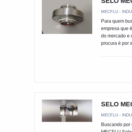
SELO ME
contar com escri
suficiente para 
MECFLU - INDU
multidisciplinar
Para quem bus
entrega de excel
empresa que é
do mercado e 
procura é por
Mecânicos alc
clientes.SE
MECFLU Selos 
com escritório
catálogo de pr
cartucho preço
empresa demon
atuação. A ME
SELO ME
eficazes para 
MECFLU - INDU
para o cliente
Escritório de 
Buscando por s
de selo mecân
MECFLU Selos