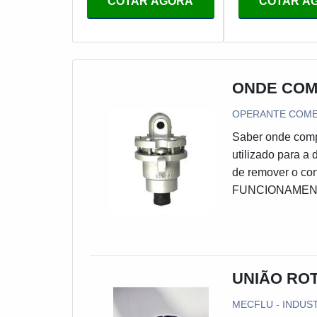
COTAR AGORA
COTAR A
ONDE COM
OPERANTE COM
Saber onde compr
utilizado para a
de remover o co
FUNCIONAMENTO 
densidade entre
alcança o purgad
assento e, assim
UNIÃO ROT
MECFLU - INDUS